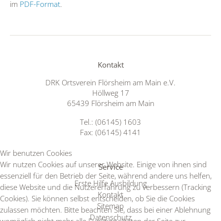
im
PDF-Format
.
Kontakt
DRK Ortsverein Flörsheim am Main e.V.
Höllweg 17
65439 Flörsheim am Main
Tel.: (06145) 1603
Fax: (06145) 4141
Wir benutzen Cookies
Wir nutzen Cookies auf unserer Website. Einige von ihnen sind
Service
essenziell für den Betrieb der Seite, während andere uns helfen,
Erste Hilfe Ausbildung
diese Website und die Nutzererfahrung zu verbessern (Tracking
Kontakt
Cookies). Sie können selbst entscheiden, ob Sie die Cookies
Sitemap
zulassen möchten. Bitte beachten Sie, dass bei einer Ablehnung
Datenschutz