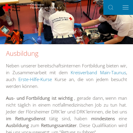
Ortsverein
Flörsheim am Main e.V.
Zum Hauptinhalt springen
Ausbildung
Neben unserer bereitschaftsinternen Fortbildung bieten wir,
in Zusammenarbeit mit dem
Kreisverband Main-Taunus
,
auch
Erste-Hilfe-Kurse
Kurse an, die von jedem besucht
werden können.
Aus- und Fortbildung ist wichtig
, gerade dann, wenn man
nicht täglich in einem notfallmedizinischen Job zu tun hat.
Jeder der Flörsheimer DRK´ler und DRK´lerinnen, die bei uns
im Rettungsdienst
tätig sind, haben
mindestens
eine
Ausbildung
zum
Rettungssanitäter
. Diese Qualifikation wird
bei uns vorausgesetzt, um "
Rettung zu fahren
".